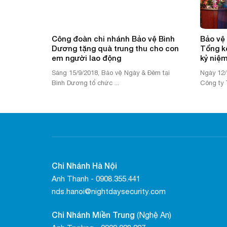
y nổ dịp
Công đoàn chi nhánh Bảo vệ Bình
Bảo vệ
Dương tặng quà trung thu cho con
Tổng k
em người lao động
kỷ niệm
ện đang
Sáng 15/9/2018, Bảo vệ Ngày & Đêm tại
Ngày 12/
Bình Dương tổ chức ...
Công ty 
Chi Nhánh Hà Nội
Anh Thanh - 0908.355.441
nds.hanoi@nightdaysecurity.com
Chi Nhánh Miền Trung
(Nghệ An)