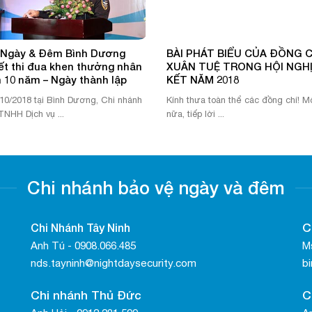
 Ngày & Đêm Bình Dương
BÀI PHÁT BIỂU CỦA ĐỒNG C
ết thi đua khen thưởng nhân
XUÂN TUỆ TRONG HỘI NGH
 10 năm – Ngày thành lập
KẾT NĂM 2018
10/2018 tại Bình Dương, Chi nhánh
Kính thưa toàn thể các đồng chí! Mộ
TNHH Dịch vụ ...
nữa, tiếp lời ...
Chi nhánh bảo vệ ngày và đêm
Chi Nhánh Tây Ninh
C
Anh Tú - 0908.066.485
Ms
nds.tayninh@nightdaysecurity.com
b
Chi nhánh Thủ Đức
C