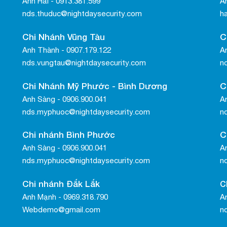
Anh Hải - 0913.381.599
A
nds.thuduc@nightdaysecurity.com
h
Chi Nhánh Vũng Tàu
C
Anh Thành - 0907.179.122
A
nds.vungtau@nightdaysecurity.com
n
Chi Nhánh Mỹ Phước - Bình Dương
C
Anh Sàng - 0906.900.041
An
nds.myphuoc@nightdaysecurity.com
n
Chi nhánh Bình Phước
C
Anh Sàng - 0906.900.041
An
nds.myphuoc@nightdaysecurity.com
n
Chi nhánh Đắk Lắk
C
Anh Mạnh - 0969.318.790
A
Webdemo@gmail.com
n