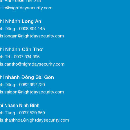
nh Hải - 0936.154.215
ai.le@nightdaysecurity.com
hi Nhánh Long An
nh Dũng - 0908.804.145
ds.longan@nightdaysecurity.com
hi Nhánh Cần Thơ
h Trí - 0907.334.995
ds.cantho@nightdaysecurity.com
hi nhánh Đông Sài Gòn
h Dũng - 0982.992.720
ds.saigon@nightdaysecurity.com
hi Nhánh Ninh Bình
nh Tùng - 0937.539.659
ds.thanhhoa@nightdaysecurity.com