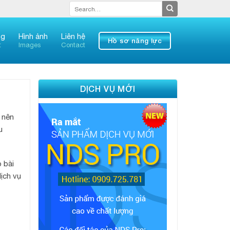
ng
Hình ảnh
Liên hệ
Hồ sơ năng lực
t
Images
Contact
DỊCH VỤ MỚI
 nên
u
 bài
ịch vụ