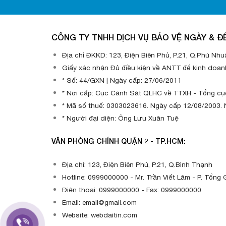
CÔNG TY TNHH DỊCH VỤ BẢO VỆ NGÀY & Đ
Địa chỉ ĐKKD: 123, Điện Biên Phủ, P.21, Q.Phú Nhu
Giấy xác nhận Đủ điều kiện về ANTT để kinh doan
* Số: 44/GXN | Ngày cấp: 27/06/2011
* Nơi cấp: Cục Cảnh Sát QLHC về TTXH - Tổng cục
* Mã số thuế: 0303023616. Ngày cấp 12/08/2003.
* Người đại diện: Ông Lưu Xuân Tuệ
VĂN PHÒNG CHÍNH QUẬN 2 - TP.HCM:
Địa chỉ: 123, Điện Biên Phủ, P.21, Q.Bình Thạnh
Hotline: 0999000000 - Mr. Trần Viết Lâm - P. Tổng
Điện thoại: 0999000000 - Fax: 0999000000
Email: email@gmail.com
Website: webdaitin.com