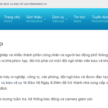
 dịch vụ bảo về của Webdaitin.vn
Trang chủ
Giới thiệu
Dịch vụ
Tin tức
Tuyển dụ
Home
Introduction
Services
News
Recruitmen
P
ghiệp và nhiều thành phần công nhân và người lao động phổ thông
ễn ra khá phức tạp, đòi hỏi phải có một đội ngũ nhân viên bảo vệ kh
hà máy xí nghiệp, công ty, văn phòng, đội ngũ bảo vệ được đào tạo
 vụ bảo vệ uy tín
Bảo Vệ Ngày & Đêm đã trở thành nhà cung cấp d
đích:
lực lượng tuần tra, hệ thống báo động và camera giám sát.