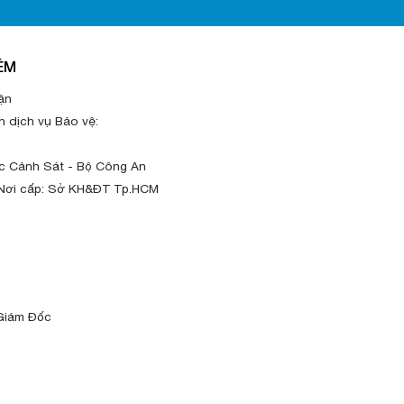
ÊM
ận
h dịch vụ Bảo vệ:
 Cảnh Sát - Bộ Công An
 Nơi cấp: Sở KH&ĐT Tp.HCM
 Giám Đốc