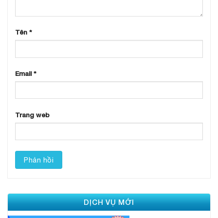
Tên
*
Email
*
Trang web
DỊCH VỤ MỚI