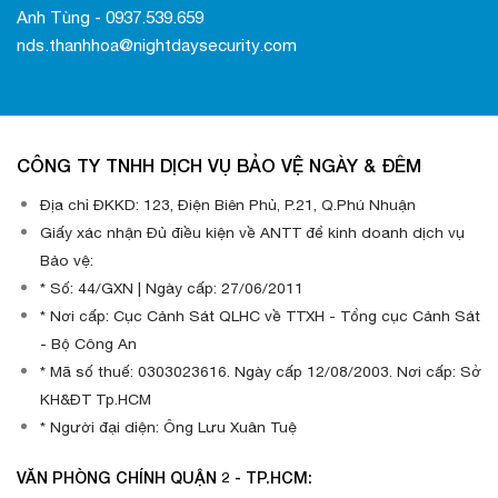
Anh Tùng - 0937.539.659
nds.thanhhoa@nightdaysecurity.com
CÔNG TY TNHH DỊCH VỤ BẢO VỆ NGÀY & ĐÊM
Địa chỉ ĐKKD: 123, Điện Biên Phủ, P.21, Q.Phú Nhuận
Giấy xác nhận Đủ điều kiện về ANTT để kinh doanh dịch vụ
Bảo vệ:
* Số: 44/GXN | Ngày cấp: 27/06/2011
* Nơi cấp: Cục Cảnh Sát QLHC về TTXH - Tổng cục Cảnh Sát
- Bộ Công An
* Mã số thuế: 0303023616. Ngày cấp 12/08/2003. Nơi cấp: Sở
KH&ĐT Tp.HCM
* Người đại diện: Ông Lưu Xuân Tuệ
VĂN PHÒNG CHÍNH QUẬN 2 - TP.HCM: