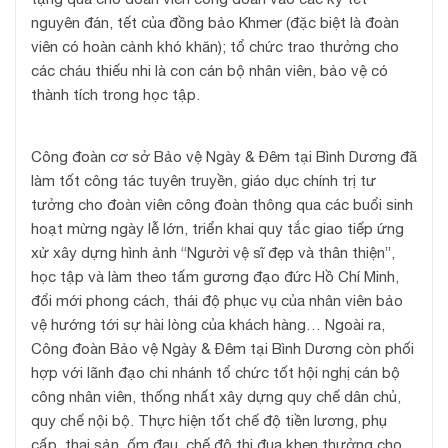
nguyên đán, tết của đồng bảo Khmer (đặc biệt là đoàn
viên có hoàn cảnh khó khăn); tổ chức trao thưởng cho
các cháu thiếu nhi là con cán bộ nhân viên, bảo vệ có
thành tích trong học tập.
Công đoàn cơ sở Bảo vệ Ngày & Đêm tại Bình Dương đã
làm tốt công tác tuyên truyền, giáo dục chính trị tư
tưởng cho đoàn viên công đoàn thông qua các buổi sinh
hoạt mừng ngày lễ lớn, triển khai quy tắc giao tiếp ứng
xử xây dựng hình ảnh “Người vệ sĩ đẹp và thân thiện”,
học tập và làm theo tấm gương đạo đức Hồ Chí Minh,
đổi mới phong cách, thái độ phục vụ của nhân viên bảo
vệ hướng tới sự hài lòng của khách hàng… Ngoài ra,
Công đoàn Bảo vệ Ngày & Đêm tại Bình Dương còn phối
hợp với lãnh đạo chi nhánh tổ chức tốt hội nghị cán bộ
công nhân viên, thống nhất xây dựng quy chế dân chủ,
quy chế nội bộ. Thực hiện tốt chế độ tiền lương, phụ
cấp, thai sản, ốm đau, chế độ thi đua khen thưởng cho