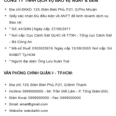
CÔNG TY TNHH DỊCH VỤ BẢO VỆ NGÀY & ĐÊM
Địa chỉ ĐKKD: 123, Điện Biên Phủ, P.21, Q.Phú Nhuận
Giấy xác nhận Đủ điều kiện về ANTT để kinh doanh dịch vụ
Bảo vệ:
* Số: 44/GXN | Ngày cấp: 27/06/2011
* Nơi cấp: Cục Cảnh Sát QLHC về TTXH - Tổng cục Cảnh Sát
- Bộ Công An
* Mã số thuế: 0303023616. Ngày cấp 12/08/2003. Nơi cấp: Sở
KH&ĐT Tp.HCM
* Người đại diện: Ông Lưu Xuân Tuệ
VĂN PHÒNG CHÍNH QUẬN 2 - TP.HCM:
Địa chỉ: 123, Điện Biên Phủ, P.21, Q.Bình Thạnh
Hotline: 0999000000 - Mr. Trần Viết Lâm - P. Tổng Giám Đốc
Điện thoại: 0999000000 - Fax: 0999000000
Email: email@gmail.com
Website: webdaitin.com