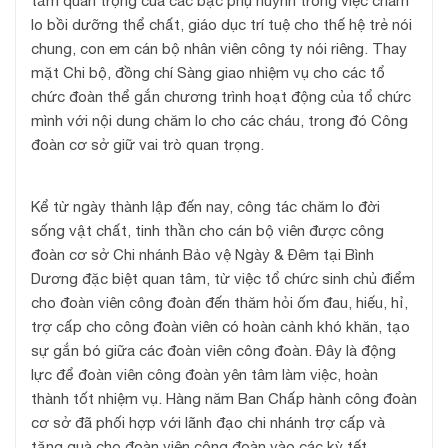
tầm quan trọng của các bậc phụ huynh trong việc chăm
lo bồi dưỡng thể chất, giáo dục trí tuệ cho thế hệ trẻ nói
chung, con em cán bộ nhân viên công ty nói riêng. Thay
mặt Chi bộ, đồng chí Sàng giao nhiệm vụ cho các tổ
chức đoàn thể gắn chương trình hoạt động của tổ chức
mình với nội dung chăm lo cho các cháu, trong đó Công
đoàn cơ sở giữ vai trò quan trọng.
Kể từ ngày thành lập đến nay, công tác chăm lo đời
sống vật chất, tinh thần cho cán bộ viên được công
đoàn cơ sở Chi nhánh Bảo vệ Ngày & Đêm tại Bình
Dương đặc biệt quan tâm, từ việc tổ chức sinh chủ điểm
cho đoàn viên công đoàn đến thăm hỏi ốm đau, hiếu, hỉ,
trợ cấp cho công đoàn viên có hoàn cảnh khó khăn, tạo
sự gắn bó giữa các đoàn viên công đoàn. Đây là động
lực để đoàn viên công đoàn yên tâm làm việc, hoàn
thành tốt nhiệm vụ. Hàng năm Ban Chấp hành công đoàn
cơ sở đã phối hợp với lãnh đạo chi nhánh trợ cấp và
tặng quà cho đoàn viên công đoàn vào các kỳ tết